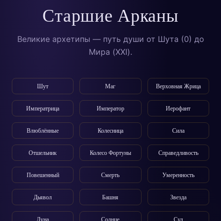
Старшие Арканы
Великие архетипы — путь души от Шута (0) до
Мира (XXI).
Шут
Маг
Верховная Жрица
Императрица
Император
Иерофант
Влюблённые
Колесница
Сила
Отшельник
Колесо Фортуны
Справедливость
Повешенный
Смерть
Умеренность
Дьявол
Башня
Звезда
Луна
Солнце
Суд